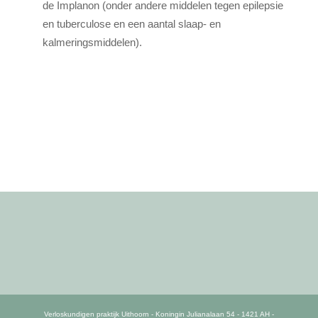
de Implanon (onder andere middelen tegen epilepsie
en tuberculose en een aantal slaap- en
kalmeringsmiddelen).
Verloskundigen praktijk Uithoorn - Koningin Julianalaan 54 - 1421 AH -