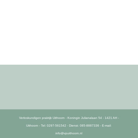
Verloskundigen praktijk Uithoorn - Koningin Julianalaan 54 - 1421 AH -
Uithoorn - Tel: 0297-561542 - Dienst: 085-8887336 - E-mail:
info@vpuithoorn.nl